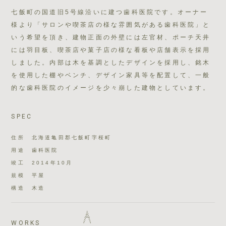
七飯町の国道旧5号線沿いに建つ歯科医院です。オーナー
様より「サロンや喫茶店の様な雰囲気がある歯科医院」と
いう希望を頂き、建物正面の外壁には左官材、ポーチ天井
には羽目板、喫茶店や菓子店の様な看板や店舗表示を採用
しました。内部は木を基調としたデザインを採用し、銘木
を使用した棚やベンチ、デザイン家具等を配置して、一般
的な歯科医院のイメージを少々崩した建物としています。
SPEC
住所
北海道亀田郡七飯町字桜町
用途
歯科医院
竣工
2014年10月
規模
平屋
構造
木造
WORKS