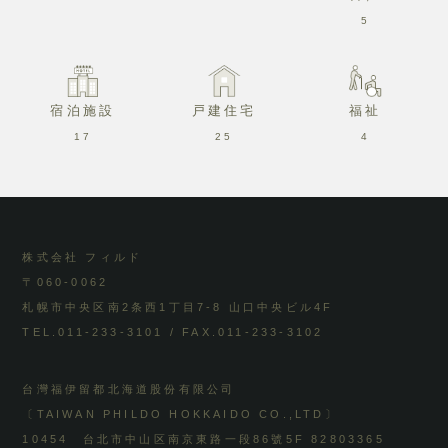
5
宿泊施設
戸建住宅
福祉
17
25
4
株式会社 フィルド
〒060-0062
札幌市中央区南2条西1丁目7-8 山口中央ビル4F
TEL.011-233-3101 / FAX.011-233-3102
台灣福伊留都北海道股份有限公司
〔TAIWAN PHILDO HOKKAIDO CO.,LTD〕
10454 台北市中山区南京東路一段86號5F 82803365