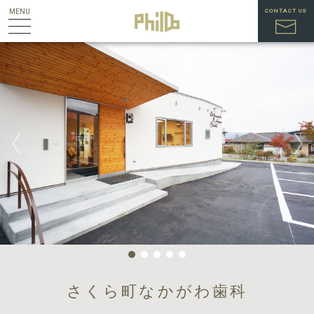
toggle
MENU
CONTACT US
navigation
さくら町なかがわ歯科